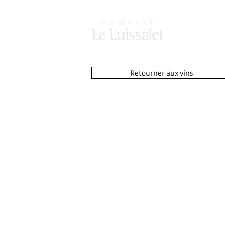
D O M A I N E
Retourner aux vins