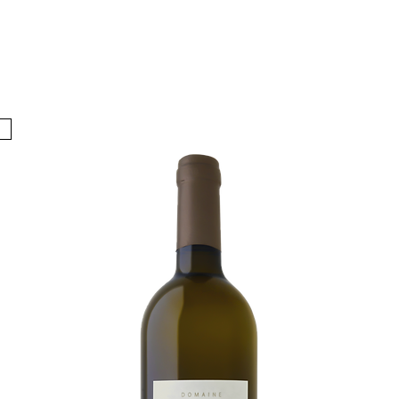
V I N S
É V É N E M E N T S
Œ N O T O U R I S M E
C O N T A C T