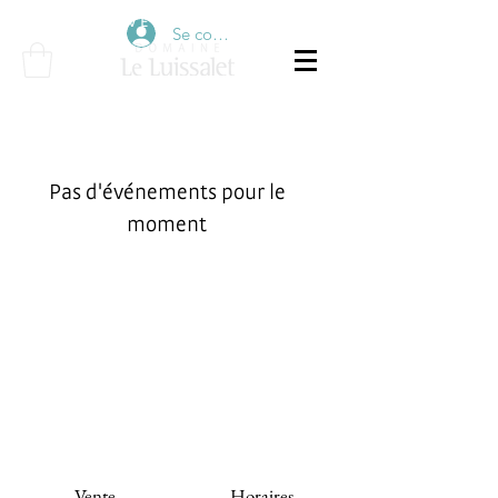
É V É N E M E N T S
Se connecter
Pas d'événements pour le
moment
Événements à venir
Vente
Horaires