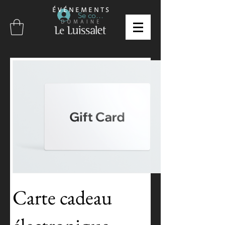
É V É N E M E N T S
Se connecter
Carte cadeau