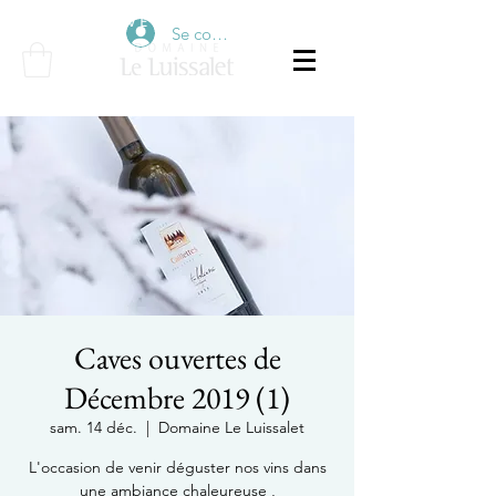
É V É N E M E N T S
Se connecter
Caves ouvertes de
Décembre 2019 (1)
sam. 14 déc.
  |  
Domaine Le Luissalet
L'occasion de venir déguster nos vins dans
une ambiance chaleureuse ,