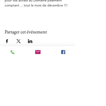
pour vos achats au Domaine paiement 
comptant ... tout le mois de décembre !!!
Partager cet événement
Vente
Horaires
Domaine Le Luissalet
Dégustations et vente au
Route de Chiètres 29
domaine
1880 Bex
sur rendez-vous.
Contact
Certification
Emanuel
+41 79 835 96 97
Ena
+41 76 329 93 37