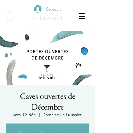
É V É N E M E N T S
Se connecter
Caves ouvertes de
Décembre
sam. 08 déc.
  |  
Domaine Le Luissalet