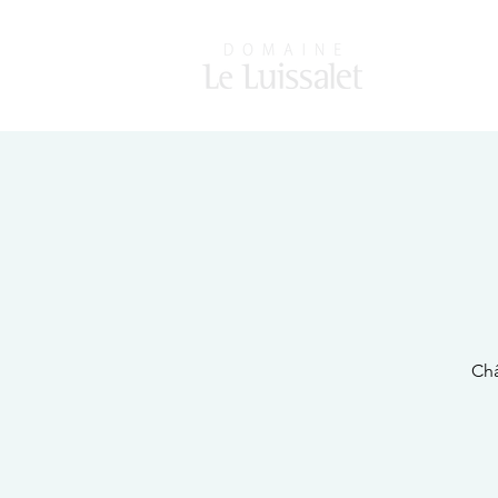
D O M A I N E
Châ