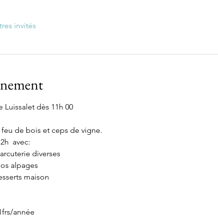
tres invités
vénement
Luissalet dès 11h 00
feu de bois et ceps de vigne.
12h  avec:
arcuterie diverses
nos alpages
esserts maison
1frs/année