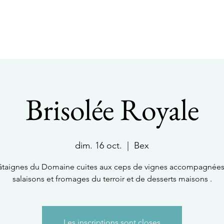
V I N S
É V É N E M E N T S
Œ N O T O U R I S M E
C O N T A C T
Brisolée Royale
dim. 16 oct.
  |  
Bex
taignes du Domaine cuites aux ceps de vignes accompagnée
salaisons et fromages du terroir et de desserts maisons .
Les inscriptions sont closes