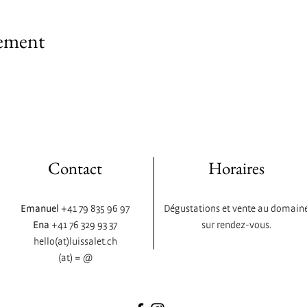
nement
Contact
Horaires
Emanuel
+41 79 835 96 97
Dégustations et vente au domain
Ena
+41 76 329 93 37
sur rendez-vous.
hello(at)luissalet.ch
(at) = @